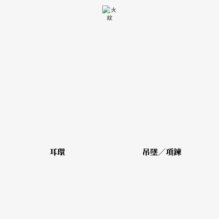
耳環
吊墜／項鍊