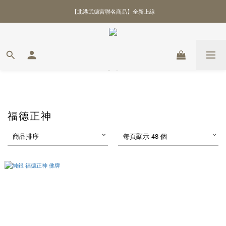
【北港武德宮聯名商品】全新上線
\ 全館優惠88折！滿額再贈好禮 /
\ 全館優惠88折！滿額再贈好禮 /
福德正神
商品排序
每頁顯示 48 個