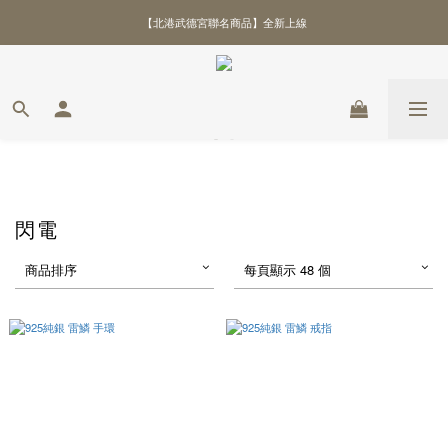
【北港武德宮聯名商品】全新上線
\ 全館優惠88折！滿額再贈好禮 /
\ 全館優惠88折！滿額再贈好禮 /
閃電
商品排序
每頁顯示 48 個