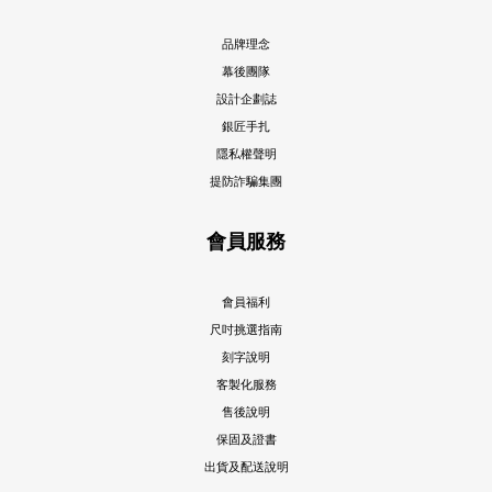
品牌理念
幕後團隊
設計企劃誌
銀匠手扎
隱私權聲明
提防詐騙集團
會員服務
會員福利
尺吋挑選指南
刻字說明
客製化服務
售後說明
保固及證書
出貨及配送說明