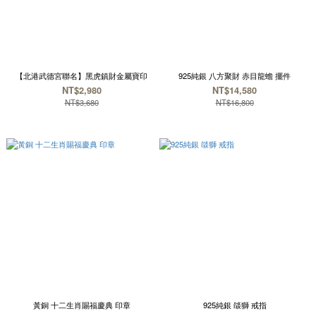
【北港武德宮聯名】黑虎鎮財金屬寶印
925純銀 八方聚財 赤目龍蟾 擺件
NT$2,980
NT$14,580
NT$3,680
NT$16,800
黃銅 十二生肖賜福慶典 印章
925純銀 燄獅 戒指