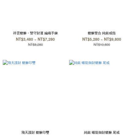
祥雲貔貅・雙守財運 編織手鍊
貔貅雙合 純銀戒指
NT$3,480 ~ NT$7,280
NT$5,280 ~ NT$9,800
NT$8,280
NT$10,800
飛天護財 貔貅印璽
純銀 蟠龍御財貔貅 尾戒