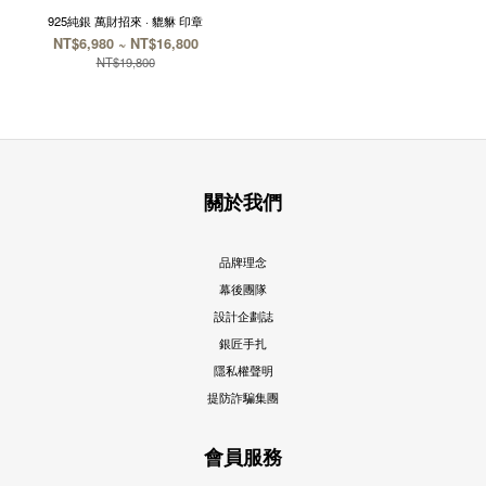
925純銀 萬財招來 · 貔貅 印章
NT$6,980 ~ NT$16,800
NT$19,800
關於我們
品牌理念
幕後團隊
設計企劃誌
銀匠手扎
隱私權聲明
提防詐騙集團
會員服務