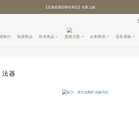
\ 全館優惠88折！滿額再贈好禮 /
\ 全館優惠88折！滿額再贈好禮 /
黑虎隨行
熱賣商品
所有商品
靈感主題
企劃專區
店長選物
】法器