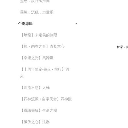
靈感．設計師推薦
霸氣．沉穩．力量系
企劃專區
【螭龍】未定義的無限
【觀・內在之音】直見本心
智深．
【幸運之光】馬蹄鐵
【十周年限定-翎火 • 前行】羽
火
【川流不息】太極
【四神流派 • 自掌天命】四神獸
【靈識覺醒】生命之樹
【藏佛之心】法器