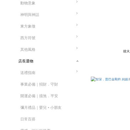
動物意象
神明與神話
東方象徵
西方符號
其他風格
紋火
店長選物
送禮指南
事業必備｜招財．守財
開運必備｜擋煞．平安
彌月禮品｜嬰兒 • 小朋友
日常百搭