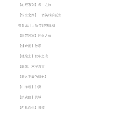
【心經系列】考古之旅
【悟空之路】一個英雄的誕生
聯名設計 x 新竹都城隍廟
【謝范將軍】純銀之藝
【煉金術】啟示
【獵龍士】秋冬之凜
【願旗】六字真言
【歷久不衰的貔貅】
【山海經】仲夏
【鎮魂曲】異域
【向死而生】骨骸