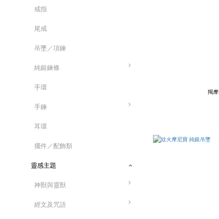
戒指
尾戒
吊墜／項鍊
純銀鍊條
手環
羯摩
手鍊
耳環
擺件／配飾類
靈感主題
神獸與靈獸
經文及咒語