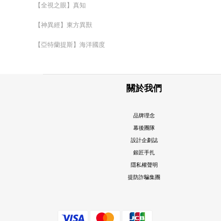
【全視之眼】真知
【神異經】東方異獸
【亞特蘭提斯】海洋國度
關於我們
品牌理念
幕後團隊
設計企劃誌
銀匠手扎
隱私權聲明
提防詐騙集團