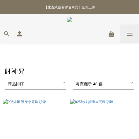
【北港武德宮聯名商品】全新上線
\ 全館優惠88折！滿額再贈好禮 /
\ 全館優惠88折！滿額再贈好禮 /
財神咒
商品排序
每頁顯示 48 個