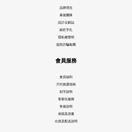
品牌理念
幕後團隊
設計企劃誌
銀匠手扎
隱私權聲明
提防詐騙集團
會員服務
會員福利
尺吋挑選指南
刻字說明
客製化服務
售後說明
保固及證書
出貨及配送說明