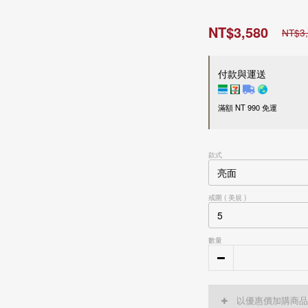
NT$3,580
NT$3
付款與運送
滿額 NT 990 免運
付款方式
款式
超商 / 宅配貨到付款
LINE Pay
Apple Pay
戒圍 ( 美規 )
信用卡一次付款
刷卡分期零利率
信用卡
3
期零利率，每
數量
接受28家銀行分期付款
信用卡
6
期零利率，每
中國信託商業銀行
接受28家銀行分期付款
運送方式
花旗(台灣)商業銀行
中國信託商業銀行
台新國際商業銀行
花旗(台灣)商業銀行
以優惠價加購商品
國內
玉山商業銀行