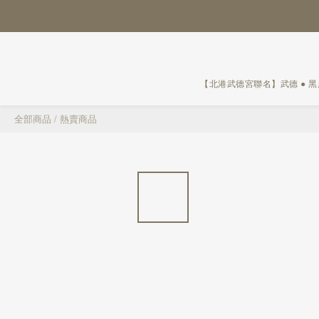
【北港武德宮聯名】武德 ● 
全部商品
/
熱賣商品