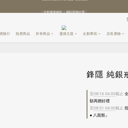
\ 全館優惠88折！滿額再贈好禮 /
\ 全館優惠88折！滿額再贈好禮 /
【北港武德宮聯名商品】全新上線
\ 全館優惠88折！滿額再贈好禮 /
黑虎隨行
熱賣商品
所有商品
靈感主題
企劃專區
店長選物
鋒隱 純銀
至
08/16 04:00
截止
全
額再贈好禮
至
08/31 04:00
截止
指
● 八面骰』