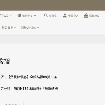
$
找商品
TWD
繁體中文
會員登入
購物車(0)
顧客服務
關於JK銀飾
立即購買
戒指
店，【父親節優惠】全館結帳88折！滿
定分類，滿額NT$5,888即贈『無限轉機