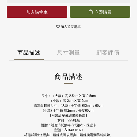
國外
國泰世華商業銀行
永豐商業銀行
港澳 - 運費 NT 150 元，NT 3,000 享免運
華南商業銀行
國泰世華商業銀行
加入購物車
立即購買
中國 - 運費NT 150 元，NT 3,000 享免運
樂天國際商業銀行
華南商業銀行
新加坡 - 運費 NT 400 元
安泰商業銀行
樂天國際商業銀行
馬來西亞 - 運費 NT 400 元
聯邦商業銀行
加入追蹤清單
安泰商業銀行
日本 - 運費 NT 1000 元
兆豐國際商業銀行
聯邦商業銀行
美國 - 運費 NT 1500 元
台中商業銀行
兆豐國際商業銀行
上海商業儲蓄銀行
台中商業銀行
凱基商業銀行
商品描述
尺寸測量
顧客評價
上海商業儲蓄銀行
匯豐(台灣)商業銀行
凱基商業銀行
星展(台灣)商業銀行
匯豐(台灣)商業銀行
新光商業銀行
星展(台灣)商業銀行
商品描述
合作金庫商業銀行
新光商業銀行
彰化商業銀行
合作金庫商業銀行
第一商業銀行
彰化商業銀行
元大商業銀行
第一商業銀行
尺寸：（大款）高 2.5cm X 寬 2.5cm
陽信商業銀行
元大商業銀行
（小款）高 2cm X 寬 2cm
台灣企銀
贈送白鋼鍊尺寸：(大款) 十字鍊 粗3mm / 60cm
陽信商業銀行
(小款) 十字鍊 粗2mm / 長度60cm
渣打國際商業銀行
台灣企銀
【可於訂單備註修改長度】
華泰商業銀行
渣打國際商業銀行
材質：925純銀
三信商業銀行
華泰商業銀行
附贈：禮盒 / 拭銀棒 / 拭銀布 / 保證卡
型號：S0143-0160
三信商業銀行
※訂購即贈送經典白鋼鍊或可以經典白鋼鍊換購潮男純銀鍊。