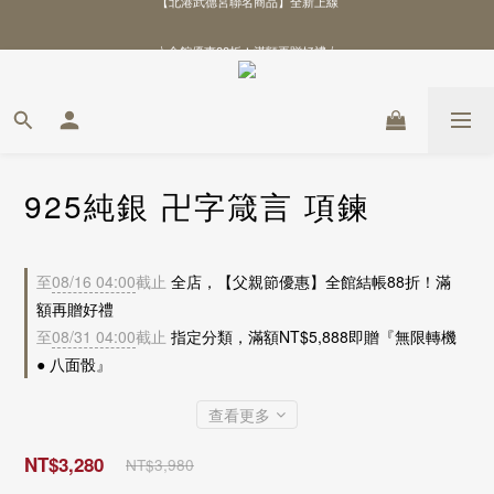
\ 全館優惠88折！滿額再贈好禮 /
\ 全館優惠88折！滿額再贈好禮 /
925純銀 卍字箴言 項鍊
至
08/16 04:00
截止
全店，【父親節優惠】全館結帳88折！滿
額再贈好禮
至
08/31 04:00
截止
指定分類，滿額NT$5,888即贈『無限轉機
● 八面骰』
查看更多
NT$3,280
NT$3,980