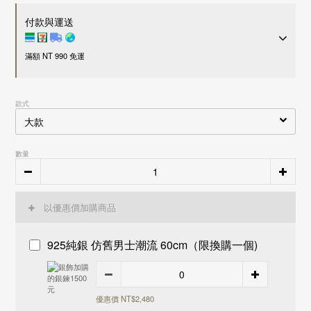
付款與運送
滿額 NT 990 免運
付款方式
款式
超商 / 宅配貨到付款
LINE Pay
Apple Pay
數量
信用卡一次付款
刷卡分期零利率
信用卡
3
期零利率，每期約
NT$ 1,094
28家銀行
接受28家銀行分期付款
信用卡
6
期零利率，每期約
NT$ 547
28家銀行
以優惠價加購商品
中國信託商業銀行
接受28家銀行分期付款
運送方式
花旗(台灣)商業銀行
中國信託商業銀行
925純銀 仿舊男士潮流 60cm（限換購一個)
台新國際商業銀行
花旗(台灣)商業銀行
國內
玉山商業銀行
台新國際商業銀行
7-11 - 運費 60 元，NT 990 享免運
富邦商業銀行
玉山商業銀行
全家店到店 - 運費 60 元，NT 990 享免運
遠東國際商業銀行
富邦商業銀行
黑貓宅配 - 運費 100 元，NT 990 享免運
優惠價 NT$2,480
永豐商業銀行
遠東國際商業銀行