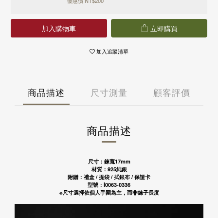
優惠價 NT$200
國外
國泰世華商業銀行
永豐商業銀行
港澳 - 運費 NT 150 元，NT 3,000 享免運
華南商業銀行
國泰世華商業銀行
中國 - 運費NT 150 元，NT 3,000 享免運
樂天國際商業銀行
華南商業銀行
加入購物車
立即購買
新加坡 - 運費 NT 400 元
安泰商業銀行
樂天國際商業銀行
馬來西亞 - 運費 NT 400 元
聯邦商業銀行
安泰商業銀行
日本 - 運費 NT 1000 元
兆豐國際商業銀行
加入追蹤清單
聯邦商業銀行
美國 - 運費 NT 1500 元
台中商業銀行
兆豐國際商業銀行
上海商業儲蓄銀行
台中商業銀行
凱基商業銀行
上海商業儲蓄銀行
匯豐(台灣)商業銀行
商品描述
尺寸測量
顧客評價
凱基商業銀行
星展(台灣)商業銀行
匯豐(台灣)商業銀行
新光商業銀行
星展(台灣)商業銀行
合作金庫商業銀行
新光商業銀行
商品描述
彰化商業銀行
合作金庫商業銀行
第一商業銀行
彰化商業銀行
元大商業銀行
第一商業銀行
陽信商業銀行
元大商業銀行
尺寸：鍊寬17mm
台灣企銀
陽信商業銀行
材質：925純銀
渣打國際商業銀行
附贈：禮盒 / 提袋 / 拭銀布 / 保證卡
台灣企銀
型號：I0063-0336
華泰商業銀行
渣打國際商業銀行
※尺寸選擇依個人手圍為主，而非鍊子長度
三信商業銀行
華泰商業銀行
三信商業銀行