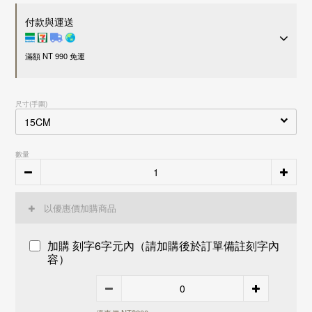
付款與運送
滿額 NT 990 免運
付款方式
尺寸(手圍)
超商 / 宅配貨到付款
LINE Pay
Apple Pay
數量
信用卡一次付款
刷卡分期零利率
信用卡
3
期零利率，每期約
NT$ 12,267
28家銀行
接受28家銀行分期付款
信用卡
6
期零利率，每期約
NT$ 6,134
28家銀行
以優惠價加購商品
中國信託商業銀行
接受28家銀行分期付款
運送方式
花旗(台灣)商業銀行
中國信託商業銀行
加購 刻字6字元內（請加購後於訂單備註刻字內
台新國際商業銀行
花旗(台灣)商業銀行
國內
容）
玉山商業銀行
台新國際商業銀行
7-11 - 運費 60 元，NT 990 享免運
富邦商業銀行
玉山商業銀行
全家店到店 - 運費 60 元，NT 990 享免運
遠東國際商業銀行
富邦商業銀行
黑貓宅配 - 運費 100 元，NT 990 享免運
永豐商業銀行
遠東國際商業銀行