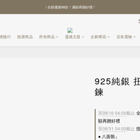
\ 全館優惠88折！滿額再贈好禮 /
\ 全館優惠88折！滿額再贈好禮 /
【北港武德宮聯名商品】全新上線
\ 全館優惠88折！滿額再贈好禮 /
黑虎隨行
熱賣商品
所有商品
靈感主題
企劃專區
店長選物
925純銀
鍊
至
08/16 04:00
截止
全
額再贈好禮
至
08/31 04:00
截止
指
● 八面骰』