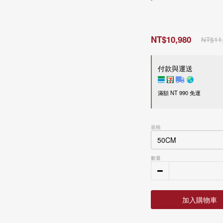
NT$10,980
NT$11
付款與運送
滿額 NT 990 免運
付款方式
規格
超商 / 宅配貨到付款
LINE Pay
Apple Pay
數量
信用卡一次付款
刷卡分期零利率
信用卡
3
期零利率，每
接受28家銀行分期付款
加入購物車
信用卡
6
期零利率，每
中國信託商業銀行
接受28家銀行分期付款
運送方式
花旗(台灣)商業銀行
中國信託商業銀行