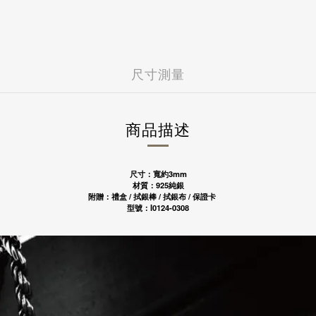
台新國際商業銀行
花旗(台灣)商業銀行
國內
玉山商業銀行
台新國際商業銀行
7-11 - 運費 60 元，NT 9
富邦商業銀行
玉山商業銀行
全家店到店 - 運費 60 元，N
遠東國際商業銀行
富邦商業銀行
黑貓宅配 - 運費 100 元，N
永豐商業銀行
遠東國際商業銀行
尺寸測量
國外
國泰世華商業銀行
永豐商業銀行
港澳 - 運費 NT 150 元，NT
華南商業銀行
國泰世華商業銀行
中國 - 運費NT 150 元，NT
樂天國際商業銀行
華南商業銀行
新加坡 - 運費 NT 400 元
安泰商業銀行
樂天國際商業銀行
商品描述
馬來西亞 - 運費 NT 400 元
聯邦商業銀行
安泰商業銀行
日本 - 運費 NT 1000 元
兆豐國際商業銀行
聯邦商業銀行
美國 - 運費 NT 1500 元
台中商業銀行
兆豐國際商業銀行
尺寸：寬約3mm
上海商業儲蓄銀行
台中商業銀行
材質：925純銀
凱基商業銀行
上海商業儲蓄銀行
附贈：禮盒 / 拭銀棒 / 拭銀布 / 保證卡
匯豐(台灣)商業銀行
凱基商業銀行
型號：I0124-0308
星展(台灣)商業銀行
匯豐(台灣)商業銀行
新光商業銀行
星展(台灣)商業銀行
合作金庫商業銀行
新光商業銀行
彰化商業銀行
合作金庫商業銀行
第一商業銀行
彰化商業銀行
元大商業銀行
第一商業銀行
陽信商業銀行
元大商業銀行