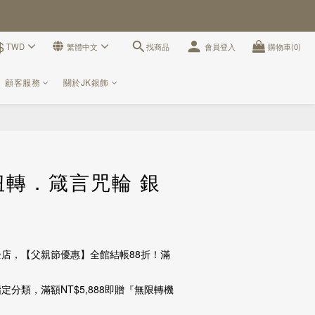
$
找商品
TWD
繁體中文
會員登入
購物車(0)
顧客服務
關於JK銀飾
立即購買
 扭轉．箴言咒輪 銀
店，【父親節優惠】全館結帳88折！滿
定分類，滿額NT$5,888即贈『無限轉機