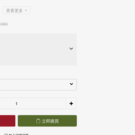
查看更多
,980
期約
NT$ 3,660
28家銀行
立即購買
期約
NT$ 1,830
28家銀行