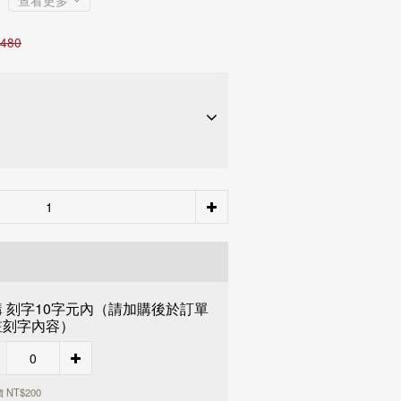
查看更多
,480
購 刻字10字元內（請加購後於訂單
期約
NT$ 2,160
28家銀行
註刻字內容）
期約
NT$ 1,080
28家銀行
 NT$200