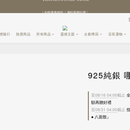
\ 全館優惠88折！滿額再贈好禮 /
\ 全館優惠88折！滿額再贈好禮 /
【北港武德宮聯名商品】全新上線
\ 全館優惠88折！滿額再贈好禮 /
黑虎隨行
熱賣商品
所有商品
靈感主題
企劃專區
店長選物
925純銀
至
08/16 04:00
截止
全
額再贈好禮
至
08/31 04:00
截止
指
● 八面骰』