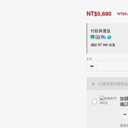
NT$5,680
NT$6
付款與運送
滿額 NT 990 免運
付款方式
數量
超商 / 宅配貨到付款
LINE Pay
Apple Pay
以優惠價加購商品
信用卡一次付款
刷卡分期零利率
加
信用卡
3
期零利率，每
備
接受28家銀行分期付款
信用卡
6
期零利率，每
中國信託商業銀行
接受28家銀行分期付款
運送方式
花旗(台灣)商業銀行
中國信託商業銀行
台新國際商業銀行
花旗(台灣)商業銀行
優惠價
國內
玉山商業銀行