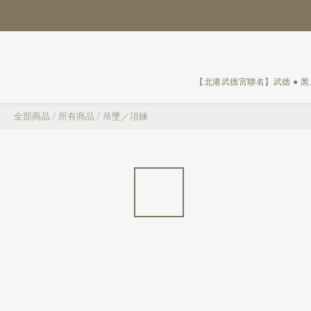
【北港武德宮聯名】武德 ● 
全部商品
/
所有商品
/
吊墜／項鍊