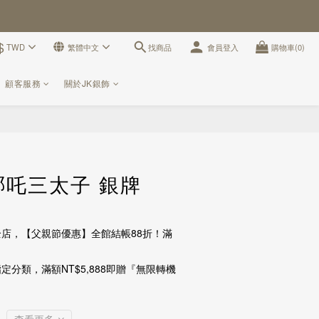
$
找商品
TWD
繁體中文
會員登入
購物車(0)
顧客服務
關於JK銀飾
立即購買
 哪吒三太子 銀牌
店，【父親節優惠】全館結帳88折！滿
定分類，滿額NT$5,888即贈『無限轉機