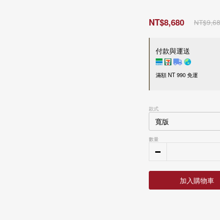
NT$8,680
NT$9,6
付款與運送
滿額 NT 990 免運
付款方式
款式
超商 / 宅配貨到付款
LINE Pay
Apple Pay
數量
信用卡一次付款
刷卡分期零利率
信用卡
3
期零利率，每
接受28家銀行分期付款
加入購物車
信用卡
6
期零利率，每
中國信託商業銀行
接受28家銀行分期付款
運送方式
花旗(台灣)商業銀行
中國信託商業銀行
台新國際商業銀行
花旗(台灣)商業銀行
國內
玉山商業銀行
台新國際商業銀行