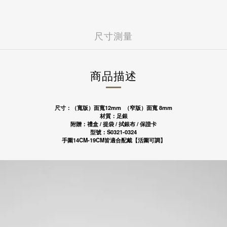
7-11 - 運費 60 元，NT 9
富邦商業銀行
玉山商業銀行
全家店到店 - 運費 60 元，N
遠東國際商業銀行
富邦商業銀行
黑貓宅配 - 運費 100 元，N
永豐商業銀行
遠東國際商業銀行
尺寸測量
國外
國泰世華商業銀行
永豐商業銀行
港澳 - 運費 NT 150 元，NT
華南商業銀行
國泰世華商業銀行
中國 - 運費NT 150 元，NT
樂天國際商業銀行
華南商業銀行
新加坡 - 運費 NT 400 元
安泰商業銀行
樂天國際商業銀行
商品描述
馬來西亞 - 運費 NT 400 元
聯邦商業銀行
安泰商業銀行
日本 - 運費 NT 1000 元
兆豐國際商業銀行
聯邦商業銀行
美國 - 運費 NT 1500 元
台中商業銀行
兆豐國際商業銀行
尺寸：（寬版）面寬12mm （窄版）面寬 8mm
上海商業儲蓄銀行
台中商業銀行
材質：足銀
凱基商業銀行
上海商業儲蓄銀行
附贈：禮盒 / 提袋 / 拭銀布 / 保證卡
匯豐(台灣)商業銀行
凱基商業銀行
型號：S0321-0324
星展(台灣)商業銀行
手圍14CM-19CM皆適合配戴【活圍可調】
匯豐(台灣)商業銀行
新光商業銀行
星展(台灣)商業銀行
合作金庫商業銀行
新光商業銀行
彰化商業銀行
合作金庫商業銀行
第一商業銀行
彰化商業銀行
元大商業銀行
第一商業銀行
陽信商業銀行
元大商業銀行
台灣企銀
陽信商業銀行
渣打國際商業銀行
台灣企銀