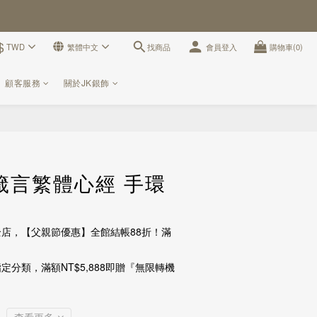
$
找商品
TWD
繁體中文
會員登入
購物車(0)
顧客服務
關於JK銀飾
立即購買
箴言繁體心經 手環
店，【父親節優惠】全館結帳88折！滿
定分類，滿額NT$5,888即贈『無限轉機