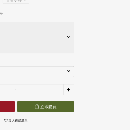
查看更多
80
期約
NT$ 2,894
28家銀行
立即購買
期約
NT$ 1,447
28家銀行
加入追蹤清單