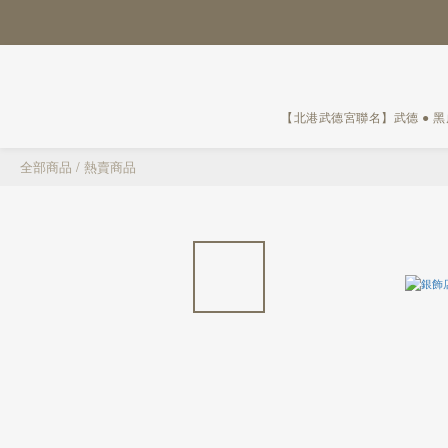
【北港武德宮聯名】武德 ● 
全部商品
/
熱賣商品