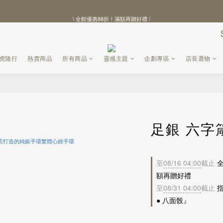
\ 全館優惠88折！滿額再贈好禮 /
\ 全館優惠88折！滿額再贈好禮 /
【北港武德宮聯名商品】全新上線
\ 全館優惠88折！滿額再贈好禮 /
黑虎隨行
熱賣商品
所有商品
靈感主題
企劃專區
店長選物
足銀 六字
至
08/16 04:00
截止
全
額再贈好禮
至
08/31 04:00
截止
指
● 八面骰』