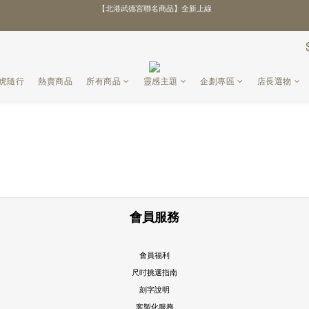
【北港武德宮聯名商品】全新上線
\ 全館優惠88折！滿額再贈好禮 /
\ 全館優惠88折！滿額再贈好禮 /
黑虎隨行
熱賣商品
所有商品
靈感主題
企劃專區
店長選物
會員服務
會員福利
尺吋挑選指南
刻字說明
客製化服務