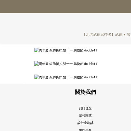
【北港武德宮聯名】武德 ● 
關於我們
品牌理念
幕後團隊
設計企劃誌
銀匠手扎