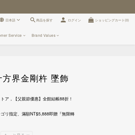
商品を探す
日本語
ログイン
ショッピングカート(0)
omer Service
Brand Values
今すぐ購入
 十方界金剛杵 墜飾
トア，【父親節優惠】全館結帳88折！
ゴリ指定、滿額NT$5,888即贈『無限轉