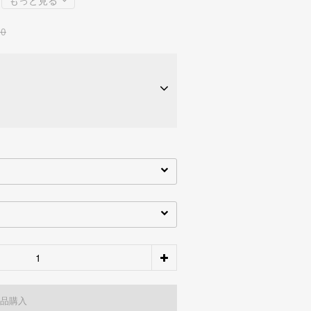
もっと見る
80
期約
NT$ 2,060
28家銀行
期約
NT$ 1,030
28家銀行
品購入