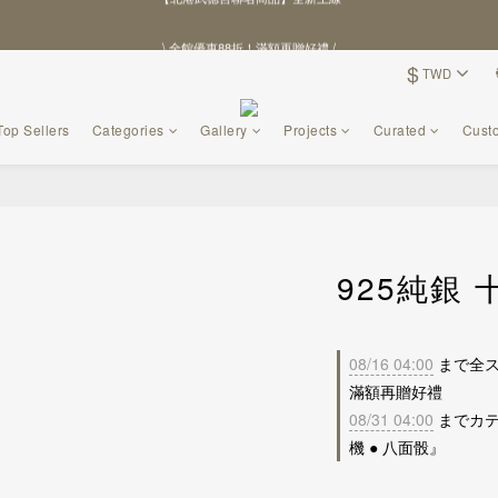
\ 全館優惠88折！滿額再贈好禮 /
\ 全館優惠88折！滿額再贈好禮 /
$
TWD
【北港武德宮聯名商品】全新上線
\ 全館優惠88折！滿額再贈好禮 /
Top Sellers
Categories
Gallery
Projects
Curated
Cust
925純銀
08/16 04:00
まで全ス
滿額再贈好禮
08/31 04:00
までカテ
機 ● 八面骰』