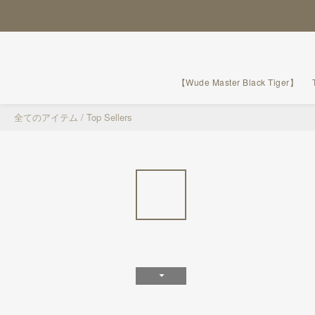
【Wude Master Black Tiger】
全てのアイテム
/
Top Sellers