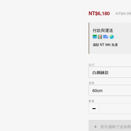
NT$6,180
NT$6,9
付款與運送
滿額 NT 990 免運
付款方式
款式
超商 / 宅配貨到付款
LINE Pay
Apple Pay
規格
信用卡一次付款
刷卡分期零利率
信用卡
3
期零利率，每
数量
接受28家銀行分期付款
信用卡
6
期零利率，每
中國信託商業銀行
接受28家銀行分期付款
運送方式
花旗(台灣)商業銀行
中國信託商業銀行
台新國際商業銀行
花旗(台灣)商業銀行
割引価格で追加商
國內
玉山商業銀行
台新國際商業銀行