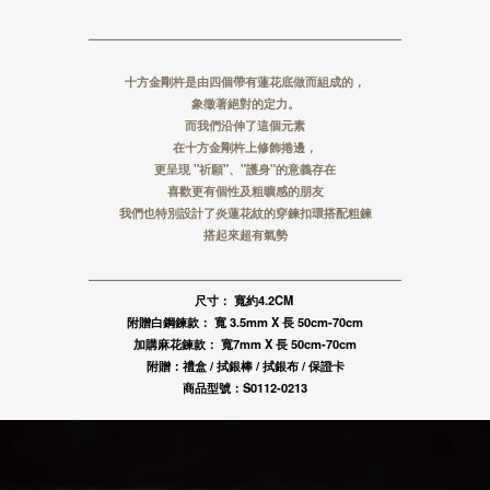
華泰商業銀行
渣打國際商業銀行
三信商業銀行
華泰商業銀行
——————————————————————————
三信商業銀行
十方金剛杵是由四個帶有蓮花底做而組成的，
象徵著絕對的定力。
而我們沿伸了這個元素
在十方金剛杵上修飾捲邊，
更呈現 "祈願"、"護身"的意義存在
喜歡更有個性及粗曠感的朋友
我們也特別設計了炎蓮花紋的穿鍊扣環搭配粗鍊
搭起來超有氣勢
——————————————————————————
尺寸： 寬約4.2CM
附贈白鋼鍊款： 寬 3.5mm X 長 50cm-70cm
加購麻花鍊款： 寬7mm X 長 50cm-70cm
附贈：禮盒 / 拭銀棒 / 拭銀布 / 保證卡
商品型號：S0112-
0213