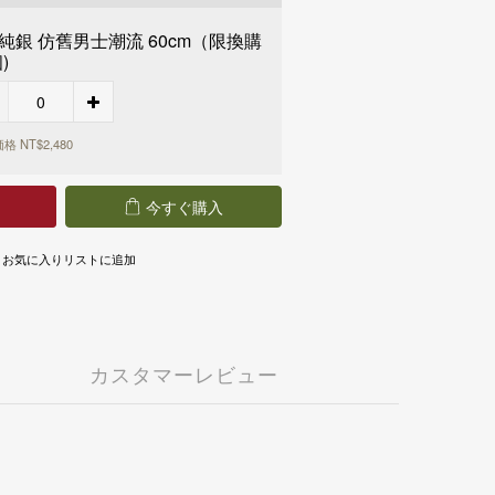
90 享免運
T 990 享免運
5純銀 仿舊男士潮流 60cm（限換購
T 990 享免運
)
 3,000 享免運
 3,000 享免運
格 NT$2,480
今すぐ購入
お気に入りリストに追加
カスタマーレビュー