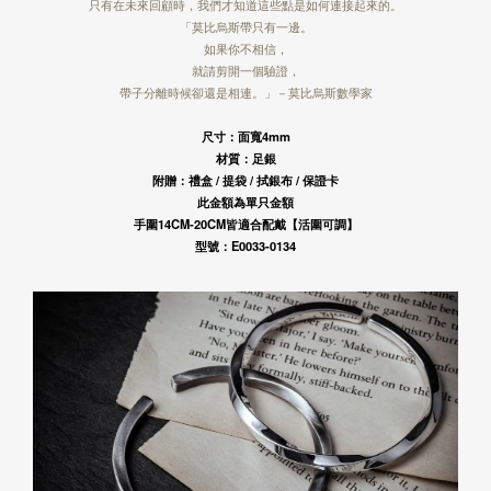
只有在未來回顧時，我們才知道這些點是如何連接起來的。
「莫比烏斯帶只有一邊。
如果你不相信，
就請剪開一個驗證，
帶子分離時候卻還是相連。」－莫比烏斯數學家
尺寸：面寬4mm
材質：足銀
附贈：禮盒 / 提袋 / 拭銀布 / 保證卡
此金額為單只金額
手圍14CM-20CM皆適合配戴【活圍可調】
型號：E0033-0134