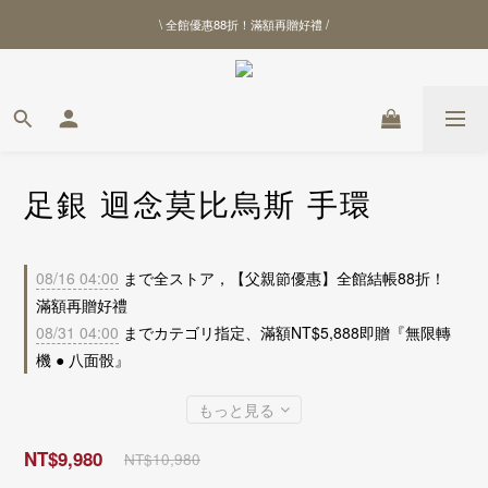
\ 全館優惠88折！滿額再贈好禮 /
\ 全館優惠88折！滿額再贈好禮 /
【北港武德宮聯名商品】全新上線
\ 全館優惠88折！滿額再贈好禮 /
足銀 迴念莫比烏斯 手環
08/16 04:00
まで全ストア，【父親節優惠】全館結帳88折！
滿額再贈好禮
08/31 04:00
までカテゴリ指定、滿額NT$5,888即贈『無限轉
機 ● 八面骰』
もっと見る
NT$9,980
NT$10,980