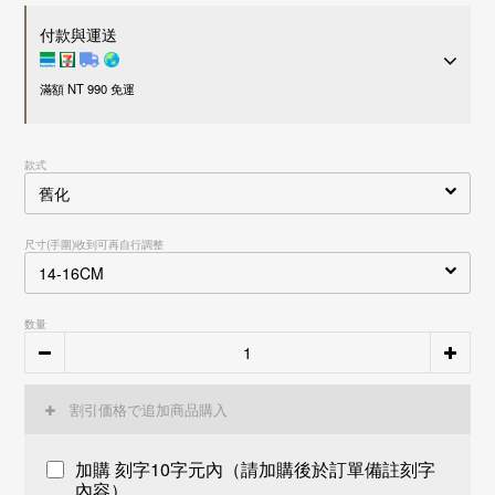
付款與運送
滿額 NT 990 免運
付款方式
款式
超商 / 宅配貨到付款
LINE Pay
Apple Pay
尺寸(手圍)收到可再自行調整
信用卡一次付款
刷卡分期零利率
信用卡
3
期零利率，每期約
NT$ 3,327
28家銀行
接受28家銀行分期付款
数量
信用卡
6
期零利率，每期約
NT$ 1,664
28家銀行
中國信託商業銀行
接受28家銀行分期付款
運送方式
花旗(台灣)商業銀行
中國信託商業銀行
台新國際商業銀行
花旗(台灣)商業銀行
國內
割引価格で追加商品購入
玉山商業銀行
台新國際商業銀行
7-11 - 運費 60 元，NT 990 享免運
富邦商業銀行
玉山商業銀行
全家店到店 - 運費 60 元，NT 990 享免運
遠東國際商業銀行
富邦商業銀行
加購 刻字10字元內（請加購後於訂單備註刻字
黑貓宅配 - 運費 100 元，NT 990 享免運
永豐商業銀行
遠東國際商業銀行
內容）