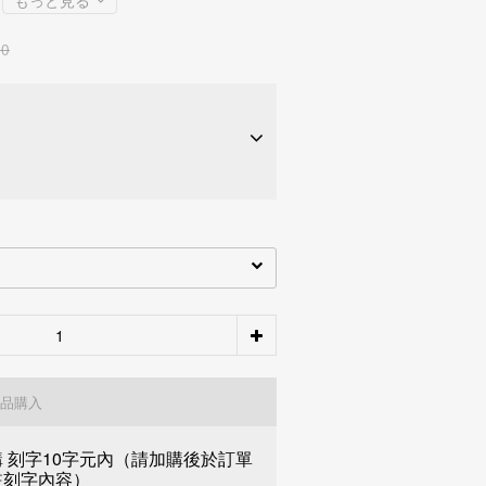
もっと見る
80
期約
NT$ 2,894
28家銀行
期約
NT$ 1,447
28家銀行
品購入
購 刻字10字元內（請加購後於訂單
註刻字內容）