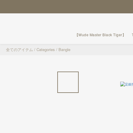
【Wude Master Black Tiger】
全てのアイテム
/
Categories
/
Bangle