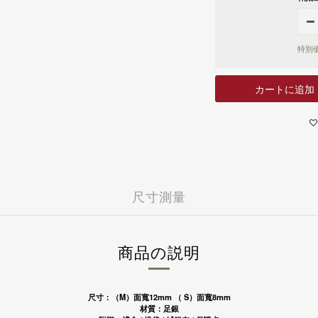
7-11 - 運費 60 元，NT 9
富邦商業銀行
玉山商業銀行
全家店到店 - 運費 60 元，N
遠東國際商業銀行
富邦商業銀行
黑貓宅配 - 運費 100 元，N
永豐商業銀行
遠東國際商業銀行
特別価
國外
國泰世華商業銀行
永豐商業銀行
港澳 - 運費 NT 150 元，NT
華南商業銀行
國泰世華商業銀行
中國 - 運費NT 150 元，NT
樂天國際商業銀行
華南商業銀行
カートに追加
新加坡 - 運費 NT 400 元
安泰商業銀行
樂天國際商業銀行
馬來西亞 - 運費 NT 400 元
聯邦商業銀行
安泰商業銀行
日本 - 運費 NT 1000 元
兆豐國際商業銀行
聯邦商業銀行
美國 - 運費 NT 1500 元
台中商業銀行
兆豐國際商業銀行
上海商業儲蓄銀行
台中商業銀行
凱基商業銀行
上海商業儲蓄銀行
匯豐(台灣)商業銀行
凱基商業銀行
尺寸測量
星展(台灣)商業銀行
匯豐(台灣)商業銀行
新光商業銀行
星展(台灣)商業銀行
合作金庫商業銀行
新光商業銀行
彰化商業銀行
合作金庫商業銀行
商品の説明
第一商業銀行
彰化商業銀行
元大商業銀行
第一商業銀行
陽信商業銀行
元大商業銀行
台灣企銀
尺寸：（M）面寬12mm （ S）面寬8mm
陽信商業銀行
材質：足銀
渣打國際商業銀行
台灣企銀