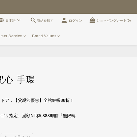
商品を探す
日本語
ログイン
ショッピングカート(0)
omer Service
Brand Values
今すぐ購入
咒心 手環
トア，【父親節優惠】全館結帳88折！
ゴリ指定、滿額NT$5,888即贈『無限轉