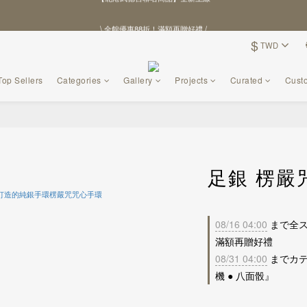
\ 全館優惠88折！滿額再贈好禮 /
\ 全館優惠88折！滿額再贈好禮 /
$
TWD
【北港武德宮聯名商品】全新上線
\ 全館優惠88折！滿額再贈好禮 /
Top Sellers
Categories
Gallery
Projects
Curated
Cust
足銀 楞嚴
08/16 04:00
まで全ス
滿額再贈好禮
08/31 04:00
までカテ
機 ● 八面骰』