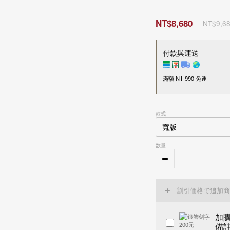
NT$8,680
NT$9,6
付款與運送
滿額 NT 990 免運
付款方式
款式
超商 / 宅配貨到付款
LINE Pay
Apple Pay
数量
信用卡一次付款
刷卡分期零利率
信用卡
3
期零利率，每
接受28家銀行分期付款
信用卡
6
期零利率，每
割引価格で追加商
中國信託商業銀行
接受28家銀行分期付款
運送方式
花旗(台灣)商業銀行
中國信託商業銀行
加
台新國際商業銀行
花旗(台灣)商業銀行
國內
備
玉山商業銀行
台新國際商業銀行