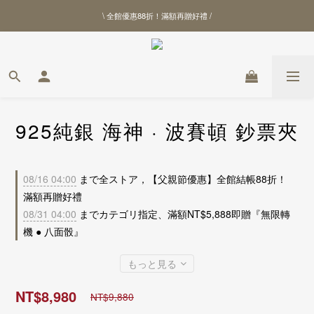
\ 全館優惠88折！滿額再贈好禮 /
\ 全館優惠88折！滿額再贈好禮 /
【北港武德宮聯名商品】全新上線
\ 全館優惠88折！滿額再贈好禮 /
925純銀 海神 · 波賽頓 鈔票夾
08/16 04:00
まで全ストア，【父親節優惠】全館結帳88折！
滿額再贈好禮
08/31 04:00
までカテゴリ指定、滿額NT$5,888即贈『無限轉
機 ● 八面骰』
もっと見る
NT$8,980
NT$9,880