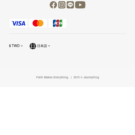
$
TWD
日本語
Faith Makes Everything. | 2015 © JauntyKing