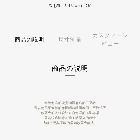
國外
國泰世華商業銀行
永豐商業銀行
お気に入りリストに追加
港澳 - 運費 NT 150 元，NT 3,000 享免運
華南商業銀行
國泰世華商業銀行
中國 - 運費NT 150 元，NT 3,000 享免運
樂天國際商業銀行
華南商業銀行
新加坡 - 運費 NT 400 元
安泰商業銀行
樂天國際商業銀行
馬來西亞 - 運費 NT 400 元
聯邦商業銀行
安泰商業銀行
日本 - 運費 NT 1000 元
カスタマーレ
兆豐國際商業銀行
聯邦商業銀行
商品の説明
尺寸測量
美國 - 運費 NT 1500 元
台中商業銀行
兆豐國際商業銀行
ビュー
上海商業儲蓄銀行
台中商業銀行
凱基商業銀行
上海商業儲蓄銀行
匯豐(台灣)商業銀行
凱基商業銀行
星展(台灣)商業銀行
商品の説明
匯豐(台灣)商業銀行
新光商業銀行
星展(台灣)商業銀行
合作金庫商業銀行
新光商業銀行
彰化商業銀行
合作金庫商業銀行
第一商業銀行
彰化商業銀行
——————————————————————————
元大商業銀行
第一商業銀行
陽信商業銀行
掌管海洋的波賽頓最有名的三叉戟
元大商業銀行
可以使風平浪靜的海面瞬時呼風喚雨、巨浪滔天
台灣企銀
陽信商業銀行
鈔票夾的流線設計來自海洋的亦剛亦柔
渣打國際商業銀行
台灣企銀
尾端繞過流線加強了鈔票夾的韌性
華泰商業銀行
渣打國際商業銀行
成就了經典不敗的必備鈔票夾款式。
三信商業銀行
華泰商業銀行
——————————————————————————
三信商業銀行