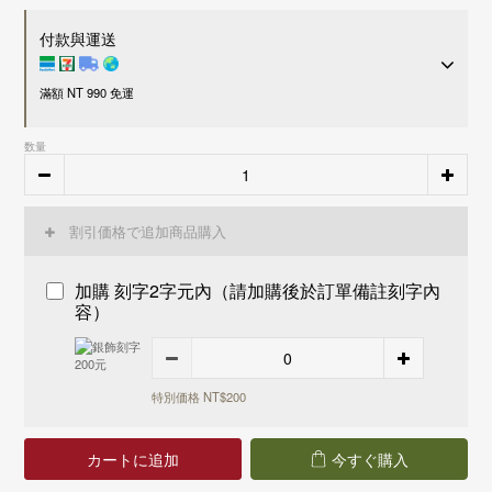
付款與運送
滿額 NT 990 免運
付款方式
数量
超商 / 宅配貨到付款
LINE Pay
割引価格で追加商品購入
Apple Pay
信用卡一次付款
刷卡分期零利率
加購 刻字2字元內（請加購後於訂單備註刻字內
信用卡
3
期零利率，每期約
NT$ 3,294
28家銀行
容）
接受28家銀行分期付款
信用卡
6
期零利率，每期約
NT$ 1,647
28家銀行
中國信託商業銀行
接受28家銀行分期付款
運送方式
花旗(台灣)商業銀行
中國信託商業銀行
台新國際商業銀行
花旗(台灣)商業銀行
特別価格 NT$200
國內
玉山商業銀行
台新國際商業銀行
7-11 - 運費 60 元，NT 990 享免運
富邦商業銀行
玉山商業銀行
全家店到店 - 運費 60 元，NT 990 享免運
遠東國際商業銀行
カートに追加
今すぐ購入
富邦商業銀行
黑貓宅配 - 運費 100 元，NT 990 享免運
永豐商業銀行
遠東國際商業銀行