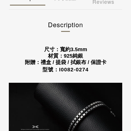
Reviews
國外
國泰世華商業銀行
永豐商業銀行
港澳 - 運費 NT 150 元，NT 3,000 享免運
華南商業銀行
國泰世華商業銀行
中國 - 運費NT 150 元，NT 3,000 享免運
樂天國際商業銀行
華南商業銀行
新加坡 - 運費 NT 400 元
安泰商業銀行
樂天國際商業銀行
Description
馬來西亞 - 運費 NT 400 元
聯邦商業銀行
安泰商業銀行
日本 - 運費 NT 1000 元
兆豐國際商業銀行
聯邦商業銀行
美國 - 運費 NT 1500 元
台中商業銀行
兆豐國際商業銀行
上海商業儲蓄銀行
台中商業銀行
凱基商業銀行
上海商業儲蓄銀行
尺寸：寬約3.5mm
匯豐(台灣)商業銀行
凱基商業銀行
材質：925純銀
星展(台灣)商業銀行
匯豐(台灣)商業銀行
附贈：禮盒 / 提袋 / 拭銀布 / 保證卡
新光商業銀行
星展(台灣)商業銀行
型號：I0082-0274
合作金庫商業銀行
新光商業銀行
彰化商業銀行
合作金庫商業銀行
第一商業銀行
彰化商業銀行
元大商業銀行
第一商業銀行
陽信商業銀行
元大商業銀行
台灣企銀
陽信商業銀行
渣打國際商業銀行
台灣企銀
華泰商業銀行
渣打國際商業銀行
三信商業銀行
華泰商業銀行
三信商業銀行