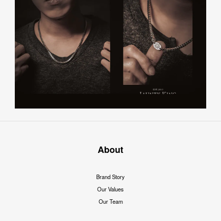
About
Brand Story
Our Values
Our Team