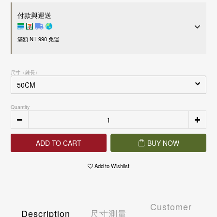
付款與運送
滿額 NT 990 免運
付款方式
尺寸（鍊長）
超商 / 宅配貨到付款
LINE Pay
Apple Pay
Quantity
信用卡一次付款
刷卡分期零利率
信用卡
3
期零利率，每期約
NT$ 4,934
28家銀行
接受28家銀行分期付款
ADD TO CART
BUY NOW
信用卡
6
期零利率，每期約
NT$ 2,467
28家銀行
中國信託商業銀行
接受28家銀行分期付款
運送方式
花旗(台灣)商業銀行
中國信託商業銀行
Add to Wishlist
台新國際商業銀行
花旗(台灣)商業銀行
國內
玉山商業銀行
台新國際商業銀行
7-11 - 運費 60 元，NT 990 享免運
富邦商業銀行
玉山商業銀行
全家店到店 - 運費 60 元，NT 990 享免運
遠東國際商業銀行
富邦商業銀行
Customer
黑貓宅配 - 運費 100 元，NT 990 享免運
永豐商業銀行
Description
尺寸測量
遠東國際商業銀行