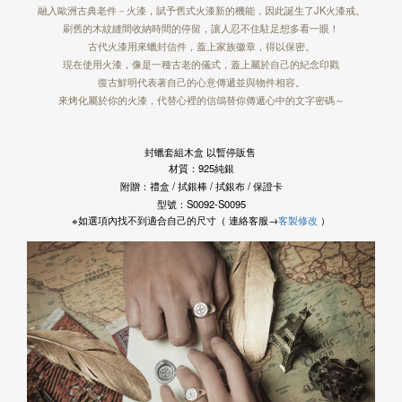
融入歐洲古典老件－火漆，賦予舊式火漆新的機能，因此誕生了JK火漆戒。
三信商業銀行
刷舊的木紋縫間收納時間的停留，讓人忍不住駐足想多看一眼！
古代火漆用來蠟封信件，蓋上家族徽章，得以保密。
現在使用火漆，像是一種古老的儀式，蓋上屬於自己的紀念印戳
復古鮮明代表著自己的心意傳遞並與物件相容。
來烤化屬於你的火漆，代替心裡的信鴿替你傳遞心中的文字密碼～
封蠟套組木盒 以暫停販售
材質：925純銀
附贈：禮盒 / 拭銀棒 / 拭銀布 / 保證卡
型號：S0092-S0095
※如選項內找不到適合自己的尺寸（ 連絡客服→
客製修改
）