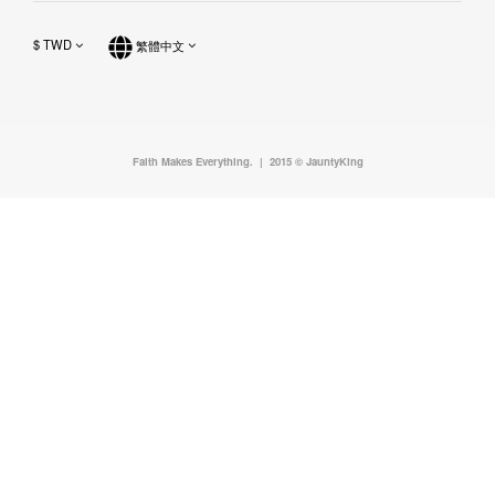
$
TWD
繁體中文
Faith Makes Everything. | 2015 © JauntyKing