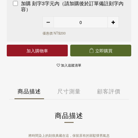
富邦商業銀行
加購 刻字3字元內（請加購後於訂單備註刻字內
黑貓宅配 - 運費 100 元，NT 990 享免運
永豐商業銀行
遠東國際商業銀行
容）
國外
國泰世華商業銀行
永豐商業銀行
港澳 - 運費 NT 150 元，NT 3,000 享免運
華南商業銀行
國泰世華商業銀行
中國 - 運費NT 150 元，NT 3,000 享免運
樂天國際商業銀行
華南商業銀行
新加坡 - 運費 NT 400 元
安泰商業銀行
樂天國際商業銀行
優惠價 NT$200
馬來西亞 - 運費 NT 400 元
聯邦商業銀行
安泰商業銀行
日本 - 運費 NT 1000 元
兆豐國際商業銀行
聯邦商業銀行
美國 - 運費 NT 1500 元
台中商業銀行
兆豐國際商業銀行
加入購物車
立即購買
上海商業儲蓄銀行
台中商業銀行
凱基商業銀行
上海商業儲蓄銀行
加入追蹤清單
匯豐(台灣)商業銀行
凱基商業銀行
星展(台灣)商業銀行
匯豐(台灣)商業銀行
新光商業銀行
星展(台灣)商業銀行
合作金庫商業銀行
新光商業銀行
商品描述
尺寸測量
顧客評價
彰化商業銀行
合作金庫商業銀行
第一商業銀行
彰化商業銀行
元大商業銀行
第一商業銀行
陽信商業銀行
元大商業銀行
商品描述
台灣企銀
陽信商業銀行
渣打國際商業銀行
台灣企銀
華泰商業銀行
渣打國際商業銀行
三信商業銀行
將時間染上的刻痕典藏在這，保留原有的斑駁懷舊氣息
華泰商業銀行