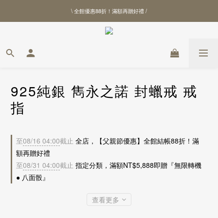
\ 全館優惠88折！滿額再贈好禮 /
\ 全館優惠88折！滿額再贈好禮 /
【北港武德宮聯名商品】全新上線
\ 全館優惠88折！滿額再贈好禮 /
925純銀 雋永之諾 封蠟戒 戒
指
至
08/16 04:00
截止
全店，【父親節優惠】全館結帳88折！滿
額再贈好禮
至
08/31 04:00
截止
指定分類，滿額NT$5,888即贈『無限轉機
● 八面骰』
查看更多