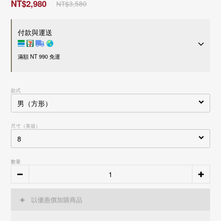
NT$2,980
NT$3,580
付款與運送
滿額 NT 990 免運
付款方式
款式
超商 / 宅配貨到付款
LINE Pay
Apple Pay
尺寸（美規）
信用卡一次付款
刷卡分期零利率
信用卡
3
期零利率，每期約
NT$ 994
28家銀行
接受28家銀行分期付款
數量
信用卡
6
期零利率，每期約
NT$ 497
28家銀行
中國信託商業銀行
接受28家銀行分期付款
運送方式
花旗(台灣)商業銀行
中國信託商業銀行
台新國際商業銀行
花旗(台灣)商業銀行
國內
以優惠價加購商品
玉山商業銀行
台新國際商業銀行
7-11 - 運費 60 元，NT 990 享免運
富邦商業銀行
玉山商業銀行
全家店到店 - 運費 60 元，NT 990 享免運
遠東國際商業銀行