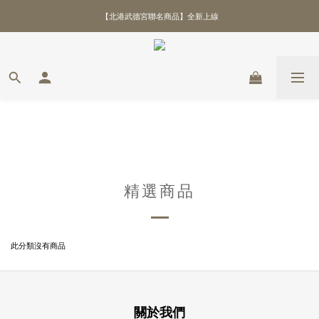
【北港武德宮聯名商品】全新上線
\ 全館優惠88折！滿額再贈好禮 /
\ 全館優惠88折！滿額再贈好禮 /
精選商品
此分類沒有商品
關於我們