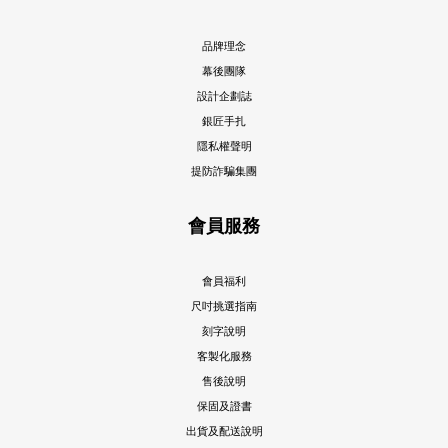
品牌理念
幕後團隊
設計企劃誌
銀匠手扎
隱私權聲明
提防詐騙集團
會員服務
會員福利
尺吋挑選指南
刻字說明
客製化服務
售後說明
保固及證書
出貨及配送說明